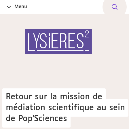
Aller
Navigation
Accès
Connexion
Menu
Ouvrir
au
directs
le
contenu
Retour sur la mission de
médiation scientifique au sein
de Pop'Sciences