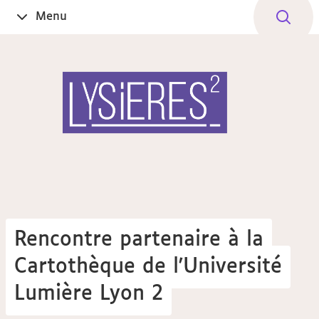
Aller
Navigation
Accès
Connexion
Menu
Ouvrir
au
directs
le
contenu
Rencontre partenaire à la
Cartothèque de l'Université
Lumière Lyon 2