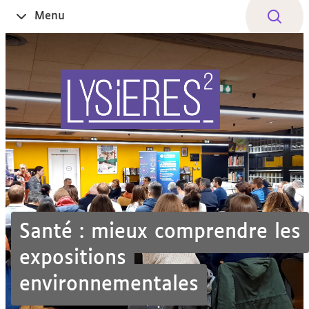
Aller
Navigation
Accès
Connexion
Menu
Ouvrir
au
directs
le
contenu
Santé : mieux comprendre les
expositions
environnementales