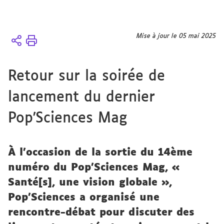
Vous
Mise à jour le 05 mai 2025
Accueil
êtes
4 axes
ici :
Les
Retour sur la soirée de
rencontres
entre
lancement du dernier
mondes
médiatiques
Pop'Sciences Mag
et mondes
scientifiques
À l’occasion de la sortie du 14ème
numéro du Pop’Sciences Mag, «
Santé[s], une vision globale »,
Pop’Sciences a organisé une
rencontre-débat pour discuter des