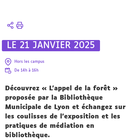
Vous
Accueil
êtes
4
ici :
axes
LE 21 JANVIER 2025
L'École
des
Hors les campus
sciences
De 14h à 16h
avec et
pour la
Découvrez « L'appel de la forêt »
société
proposée par la Bibliothèque
Municipale de Lyon et échangez sur
les coulisses de l'exposition et les
pratiques de médiation en
bibliothèque.