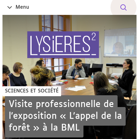
Aller
Navigation
Accès
Connexion
Menu
Ouvrir
au
directs
le
contenu
SCIENCES ET SOCIÉTÉ
Visite professionnelle de
l'exposition « L'appel de la
forêt » à la BML