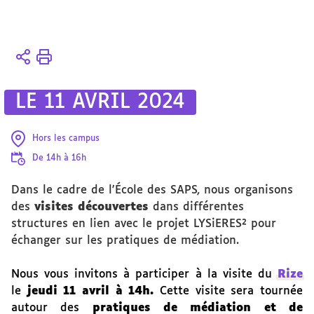
Vous
Accueil
êtes
4
ici :
axes
LE 11 AVRIL 2024
L'École
des
Hors les campus
sciences
De 14h à 16h
avec et
pour la
Dans le cadre de l'École des SAPS, nous organisons
société
des
visites découvertes
dans différentes
structures en lien avec le projet LYSiERES² pour
échanger sur les pratiques de médiation.
Nous vous invitons à participer à la visite du
Rize
le
jeudi 11 avril à 14h.
Cette visite sera tournée
autour des
pratiques de médiation et de