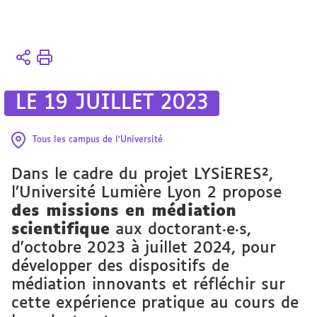
Vous
Accueil
êtes
4
ici :
axes
LE 19 JUILLET 2023
L'École
des
Tous les campus de l'Université
sciences
Dans le cadre du projet LYSiERES²,
avec et
pour la
l’Université Lumière Lyon 2 propose
société
des missions en médiation
scientifique
aux doctorant·e·s,
d'octobre 2023 à juillet 2024, pour
développer des dispositifs de
médiation innovants et réfléchir sur
cette expérience pratique au cours de