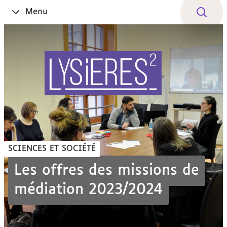
Aller
Navigation
Accès
Connexion
Menu
Ouvrir
au
directs
le
contenu
SCIENCES ET SOCIÉTÉ
Les offres des missions de
médiation 2023/2024