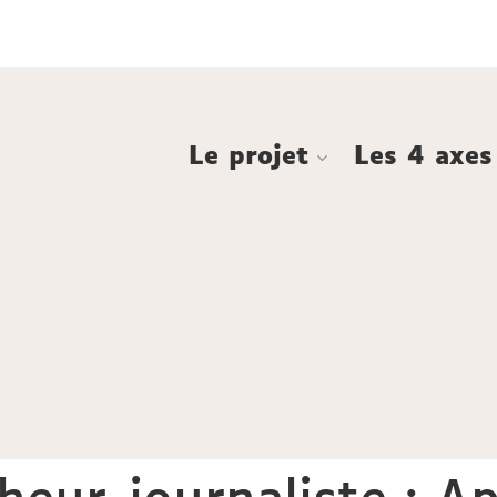
Aller
Navigation
Accès
Connexion
au
directs
contenu
Le projet
Les 4 axes