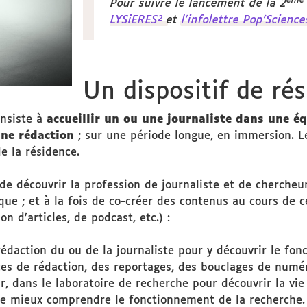
ème
Pour suivre le lancement de la 2
LYSiERES²
et
l'infolettre Pop'Science
Un dispositif de ré
onsiste à
accueillir un ou une journaliste dans une é
une rédaction
; sur une période longue, en immersion. Le 
e la résidence.
de découvrir la profession de journaliste et de chercheur
ue ; et à la fois de co-créer des contenus au cours de 
n d’articles, de podcast, etc.) :
a rédaction du ou de la journaliste pour y découvrir le f
ces de rédaction, des reportages, des bouclages de numéro
our, dans le laboratoire de recherche pour découvrir la vi
de mieux comprendre le fonctionnement de la recherche.